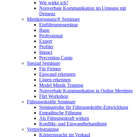
Wie wirke ich?
Nonverbale Kommunikation im Umgang mit
Demenz
Mimikresonanz® Seminare
Einführungsseminar
Basic
Professional
Expert
Profiler
Impact
Perception Camp
Spezial Seminare
Für Firmen
Einwand erkennen
Lügen erkennen
Model Mimik Training
Nonverbale Kommunikation in Online Meetings
Flirt Workshop
Führungskräfte Seminare
Seminarreihe für Führungskräfte-Entwicklung
Empathische Führung
Als Führungskraft wirken
Konflikt- und Einwandbehandlung
Vertriebstraining
Körpersprache im Verkauf