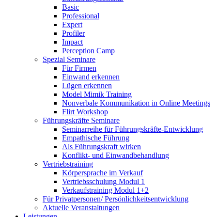
Basic
Professional
Expert
Profiler
Impact
Perception Camp
Spezial Seminare
Für Firmen
Einwand erkennen
Lügen erkennen
Model Mimik Training
Nonverbale Kommunikation in Online Meetings
Flirt Workshop
Führungskräfte Seminare
Seminarreihe für Führungskräfte-Entwicklung
Empathische Führung
Als Führungskraft wirken
Konflikt- und Einwandbehandlung
Vertriebstraining
Körpersprache im Verkauf
Vertriebsschulung Modul 1
Verkaufstraining Modul 1+2
Für Privatpersonen/ Persönlichkeitsentwicklung
Aktuelle Veranstaltungen
Leistungen